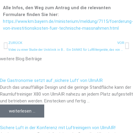
Alle Infos, den Weg zum Antrag und die relevanten
Formulare finden Sie hier:
https://www.km.bayern.de/ministerium/meldung/7115/foerderung-
von-investitionskosten-fuer-technische-massnahmen.html
Prev
N
ZURÜCK
VOR
Video zu einer Studie der Uniklinik in Bonn
Ein DANKE für Luftfiltergeräte, das von Herzen kommt
weitere Blog Beiträge
Die Gastronomie setzt auf ‚sichere Luft‘ von UlmAIR
Durch das unauffällige Design und die geringe Standfläche kann der
Raumluftreiniger X80 von UlmAIR nahezu an jedem Platz aufgestellt
und betrieben werden. Einstecken und fertig ...
weiterlesen ...
Sichere Luft in der Konferenz mit Luftreinigern von UlmAIR!