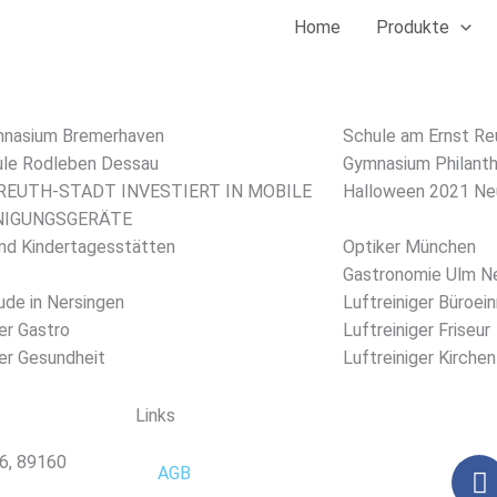
Home
Produkte
mnasium Bremerhaven
Schule am Ernst Re
ule Rodleben Dessau
Gymnasium Philant
REUTH-STADT INVESTIERT IN MOBILE
Halloween 2021 Ne
NIGUNGSGERÄTE
nd Kindertagesstätten
Optiker München
Gastronomie Ulm N
de in Nersingen
Luftreiniger Büroei
ger Gastro
Luftreiniger Friseur
ger Gesundheit
Luftreiniger Kirchen
Links
 6, 89160
F
AGB
a