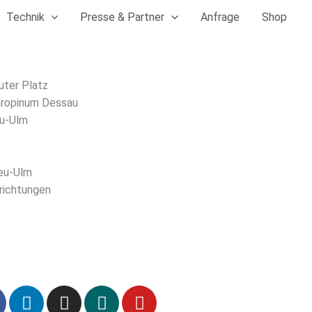
Technik
Presse & Partner
Anfrage
Shop
uter Platz
hropinum Dessau
u-Ulm
eu-Ulm
nrichtungen
L
I
X
Y
i
n
i
o