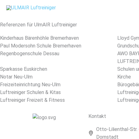
Zum
Inhalt
springen
Referenzen für UlmAIR Luftreiniger
Kinderhaus Bärenhöhle Bremerhaven
Lloyd Gy
Paul Modersohn Schule Bremerhaven
Grundsch
Regenbogenschule Dessau
AWO BAY
LUFTREI
Sparkasse Euskirchen
Schulen u
Notar Neu-Ulm
Kirche
Freizeiteinrichtung Neu-Ulm
Bürogebäu
Luftreiniger Schulen & Kitas
Luftreini
Luftreiniger Freizeit & Fitness
Luftreini
Kontakt
Otto-Lilienthal-Str.
Dornstadt