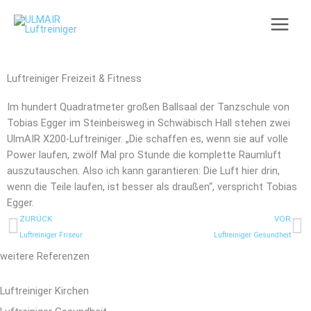
Zum
Inhalt
springen
Luftreiniger Freizeit & Fitness
Im hundert Quadratmeter großen Ballsaal der Tanzschule von
Tobias Egger im Steinbeisweg in Schwäbisch Hall stehen zwei
UlmAIR X200-Luftreiniger. „Die schaffen es, wenn sie auf volle
Power laufen, zwölf Mal pro Stunde die komplette Raumluft
auszutauschen. Also ich kann garantieren: Die Luft hier drin,
wenn die Teile laufen, ist besser als draußen“, verspricht Tobias
Egger.
Prev
N
ZURÜCK
VOR
Luftreiniger Friseur
Luftreiniger Gesundheit
weitere Referenzen
Luftreiniger Kirchen