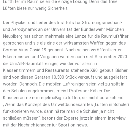
Luftfilter im Raum seien die einzige Lösung. Denn das freie
Lüften biete nur wenig Sicherheit.
Der Physiker und Leiter des Instituts für Strömungsmechanik
und Aerodynamik an der Universität der Bundeswehr München
Neubiberg hat schon mehrmals eine Lanze für die Raumluftfilter
gebrochen und sie als eine der wirksamsten Waffen gegen das
Corona-Virus Covid 19 genannt. Nach seinen veröffentlichten
Erkenntnissen und Vorgaben werden auch seit September 2020
die UlmAIR-Raumluftreiniger, wie der vor allem in
Klassenzimmern und Restaurants stehende X80, gebaut. Bisher
sind von diesen Geräten 10.500 Stück verkauft und ausgeliefert
worden. Dennoch: Die mobilen Luftreiniger seien viel zu spät in
den Schulen angekommen, meint Professor Kähler. Die
Klassenräume nur regelmäßig zu lüften, sei nicht ausreichend.
„Wenn das Konzept des Umweltbundesamtes ‚Lüften in Schulen’
funktionieren würde, dann hätte man die Schulen ja nicht
schließen müssen“, betont der Experte jetzt in einem Interview
mit der Nachrichtenagentur Sport on news.