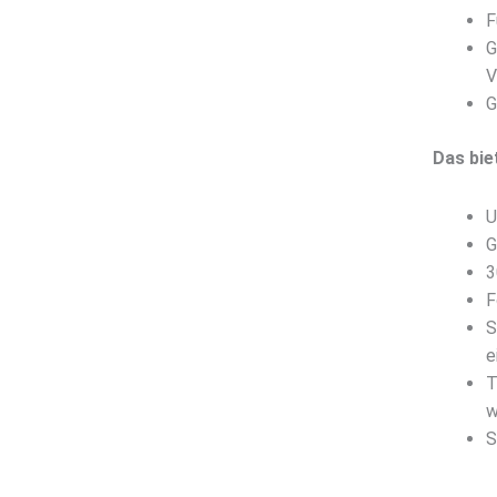
F
G
V
G
Das bie
U
G
3
F
S
e
T
w
S