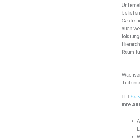
Unterneh
beliefer
Gastron
auch wel
leistung
Hierarch
Raum fü
Wachsen
Teil un
Serv
Ihre Au
A
L
W