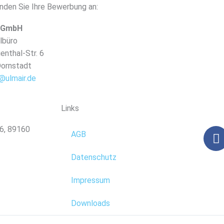
enden Sie Ihre Bewerbung an:
 GmbH
lbüro
ienthal-Str. 6
Dornstadt
@ulmair.de
Links
 6, 89160
F
AGB
a
c
Datenschutz
e
b
Impressum
o
Downloads
o
k