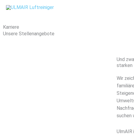
Zum
Inhalt
springen
Karriere
Unsere Stellenangebote
Und zwar
starken 
Wir zei
familiä
Steigen
Umwelts
Nachfra
suchen w
UlmAIR i