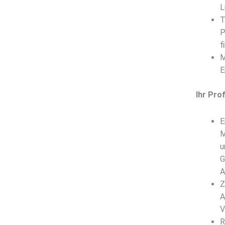
L
T
P
f
M
E
Ihr Profi
E
M
u
G
A
Z
A
V
R