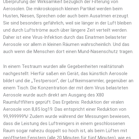
Überprüfung der Wirksamkeit bezüglich der Filterung von
Aerosolen. Die mikroskopisch kleinen Partikel werden beim
Husten, Niesen, Sprechen oder auch beim Ausatmen erzeugt.
Sie sind besonders gefährlich, weil sie länger in der Luft bleiben
und durch Luftströme auch über längere Zeit verteilt werden.
Daher ist eine Virus-Infektion durch das Einatmen belasteter
Aerosole vor allem in kleinen Räumen wahrscheinlich. Und das
auch wenn die Menschen dort einen Mund-Nasenschutz tragen.
In einem Testraum wurden alle Gegebenheiten realitätsnah
nachgestellt. Hierfür saßen ein Gerät, das künstlich Aerosole
bildet und die „Testperson“, der Luftkeimsammler, gegenüber an
einem Tisch. Die Konzentration der mit dem Virus belasteten
Aerosole wurde auch direkt am Ausgang des X80
Raumluftfilters geprüft. Das Ergebnis: Reduktion der viralen
Aerosole von 8,85 log19. Das entspricht einer Reduktion von
99,999999%! Zudem wurde während der Messungen bewiesen,
dass die Leistung des Luftreinigers in einem geschlossenen
Raum sogar nahezu doppelt so hoch ist, als beim Lüften mit
geöffneten Fenstern (alle 20 Minuten für fünf Minuten), wie es