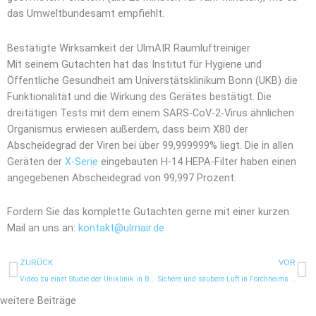
das Umweltbundesamt empfiehlt.
Bestätigte Wirksamkeit der UlmAIR Raumluftreiniger
Mit seinem Gutachten hat das Institut für Hygiene und
Öffentliche Gesundheit am Universtätsklinikum Bonn (UKB) die
Funktionalität und die Wirkung des Gerätes bestätigt. Die
dreitätigen Tests mit dem einem SARS-CoV-2-Virus ähnlichen
Organismus erwiesen außerdem, dass beim X80 der
Abscheidegrad der Viren bei über 99,999999% liegt. Die in allen
Geräten der
X-Serie
eingebauten H-14 HEPA-Filter haben einen
angegebenen Abscheidegrad von 99,997 Prozent.
Fordern Sie das komplette Gutachten gerne mit einer kurzen
Mail an uns an:
kontakt@ulmair.de
Prev
N
ZURÜCK
VOR
Video zu einer Studie der Uniklinik in Bonn
Sichere und saubere Luft in Forchheims Grundschulen
weitere Beiträge