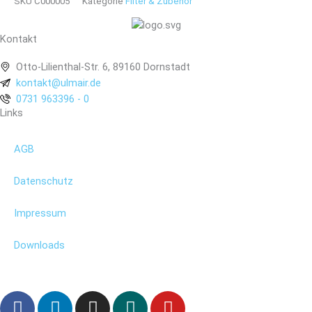
SKU
C000005
Kategorie
Filter & Zubehör
Kontakt
Otto-Lilienthal-Str. 6, 89160 Dornstadt
kontakt@ulmair.de
0731 963396 - 0
Links
AGB
Datenschutz
Impressum
Downloads
F
L
I
X
Y