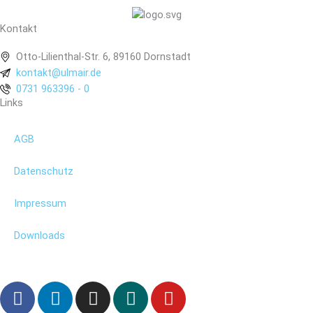
Kontakt
Otto-Lilienthal-Str. 6, 89160 Dornstadt
kontakt@ulmair.de
0731 963396 - 0
Links
AGB
Datenschutz
Impressum
Downloads
F
L
I
X
Y
a
i
n
i
o